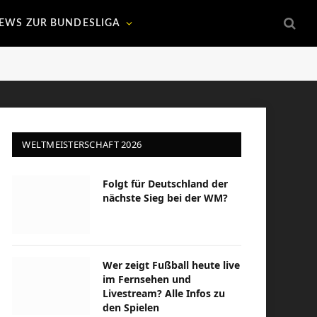
EWS ZUR BUNDESLIGA
WELTMEISTERSCHAFT 2026
Folgt für Deutschland der
nächste Sieg bei der WM?
Wer zeigt Fußball heute live
im Fernsehen und
Livestream? Alle Infos zu
den Spielen