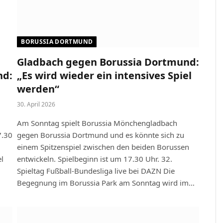
BORUSSIA DORTMUND
Gladbach gegen Borussia Dortmund:
nd:
„Es wird wieder ein intensives Spiel
werden“
30. April 2026
Am Sonntag spielt Borussia Mönchengladbach
7.30
gegen Borussia Dortmund und es könnte sich zu
einem Spitzenspiel zwischen den beiden Borussen
l
entwickeln. Spielbeginn ist um 17.30 Uhr. 32.
.
Spieltag Fußball-Bundesliga live bei DAZN Die
Begegnung im Borussia Park am Sonntag wird im…