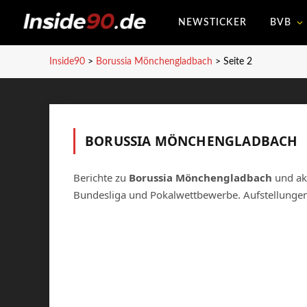
NEWSTICKER
BVB
Inside90
>
Borussia Mönchengladbach
>
Seite 2
BORUSSIA MÖNCHENGLADBACH
Berichte zu
Borussia Mönchengladbach
und akt
Bundesliga und Pokalwettbewerbe. Aufstellungen