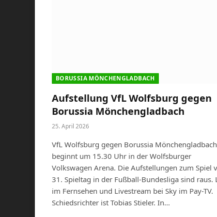
BORUSSIA MÖNCHENGLADBACH
Aufstellung VfL Wolfsburg gegen
Borussia Mönchengladbach
25. April 2026
VfL Wolfsburg gegen Borussia Mönchengladbach
beginnt um 15.30 Uhr in der Wolfsburger
Volkswagen Arena. Die Aufstellungen zum Spiel
31. Spieltag in der Fußball-Bundesliga sind raus. 
im Fernsehen und Livestream bei Sky im Pay-TV.
Schiedsrichter ist Tobias Stieler. In…