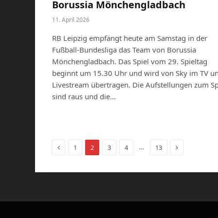
Borussia Mönchengladbach
11. April 2026
RB Leipzig empfängt heute am Samstag in der
Fußball-Bundesliga das Team von Borussia
Mönchengladbach. Das Spiel vom 29. Spieltag
beginnt um 15.30 Uhr und wird von Sky im TV u
Livestream übertragen. Die Aufstellungen zum Sp
sind raus und die…
Previous
Next
…
1
2
3
4
13