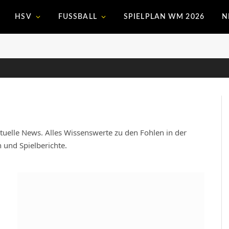
HSV
FUSSBALL
SPIELPLAN WM 2026
N
uelle News. Alles Wissenswerte zu den Fohlen in der
 und Spielberichte.