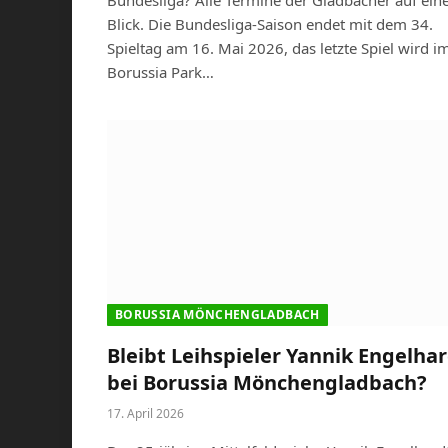
Blick. Die Bundesliga-Saison endet mit dem 34.
Spieltag am 16. Mai 2026, das letzte Spiel wird i
Borussia Park…
BORUSSIA MÖNCHENGLADBACH
Bleibt Leihspieler Yannik Engelha
bei Borussia Mönchengladbach?
17. April 2026