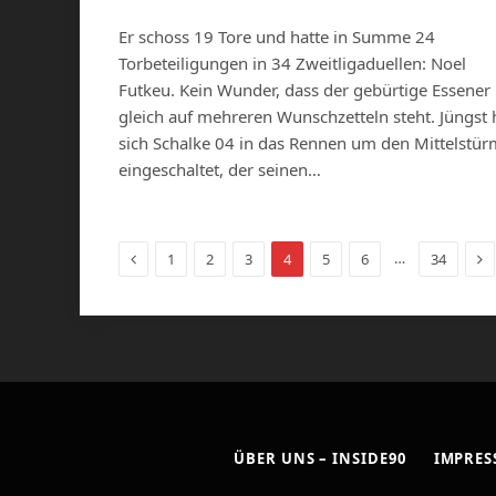
Er schoss 19 Tore und hatte in Summe 24
Torbeteiligungen in 34 Zweitligaduellen: Noel
Futkeu. Kein Wunder, dass der gebürtige Essener
gleich auf mehreren Wunschzetteln steht. Jüngst 
sich Schalke 04 in das Rennen um den Mittelstür
eingeschaltet, der seinen…
Previous
Ne
…
1
2
3
4
5
6
34
ÜBER UNS – INSIDE90
IMPRE