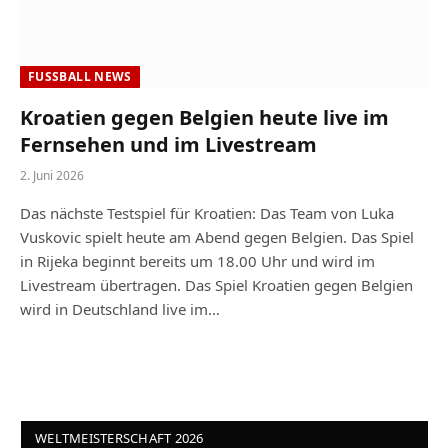
FUSSBALL NEWS
Kroatien gegen Belgien heute live im
Fernsehen und im Livestream
2. Juni 2026
Das nächste Testspiel für Kroatien: Das Team von Luka
Vuskovic spielt heute am Abend gegen Belgien. Das Spiel
in Rijeka beginnt bereits um 18.00 Uhr und wird im
Livestream übertragen. Das Spiel Kroatien gegen Belgien
wird in Deutschland live im…
WELTMEISTERSCHAFT 2026