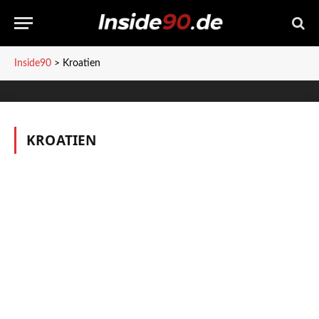
Inside90
>
Kroatien
KROATIEN