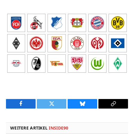
Facebook
Twitter
Bluesky
Copy
Link
WEITERE ARTIKEL
INSIDE90