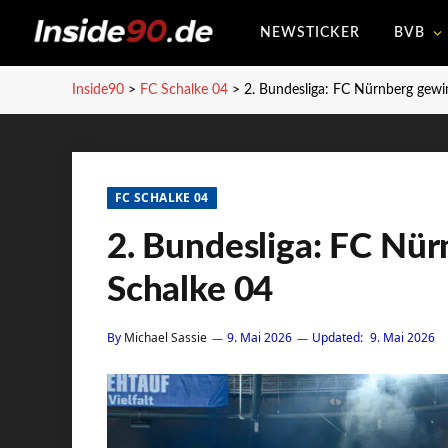
NEWSTICKER
BVB
Inside90
>
FC Schalke 04
>
2. Bundesliga: FC Nürnberg gewi
FC SCHALKE 04
2. Bundesliga: FC Nü
Schalke 04
By
Michael Sassie
9. Mai 2026
Updated:
9. Mai 2026