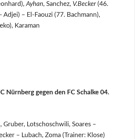
eonhard),
Ayhan
, Sanchez,
V.Becker
(46.
- Adjei) – El-Faouzi (77. Bachmann),
zeko), Karaman
FC Nürnberg gegen den FC Schalke 04.
Gruber, Lotschoschwili, Soares –
cker – Lubach, Zoma (Trainer: Klose)