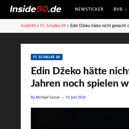
NEWSTICKER
BVB
Inside90
>
FC Schalke 04
>
Edin Džeko hätte nicht gedacht 
FC SCHALKE 04
Edin Džeko hätte nich
Jahren noch spielen 
By
Michael Sassie
10. Juni 2026