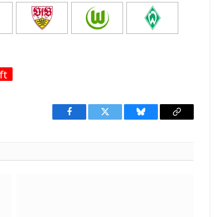
ft
Facebook
Twitter
Bluesky
Copy
Link