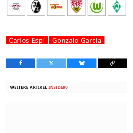
Carlos Espí
Gonzalo García
Facebook
Twitter
Bluesky
Copy
Link
WEITERE ARTIKEL
INSIDE90