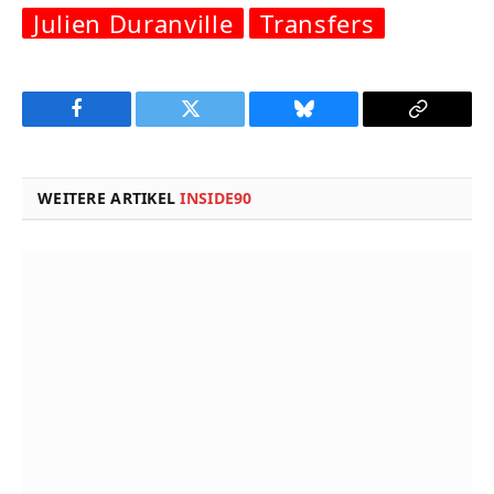
Julien Duranville
Transfers
Facebook
Twitter
Bluesky
Copy
Link
WEITERE ARTIKEL
INSIDE90