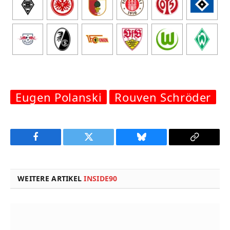
Eugen Polanski
Rouven Schröder
Facebook
Twitter
Bluesky
Copy
Link
WEITERE ARTIKEL
INSIDE90