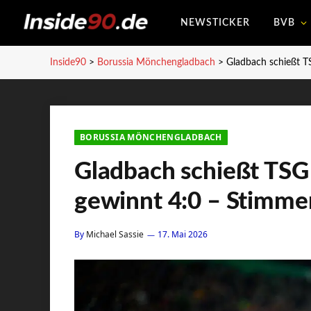
NEWSTICKER
BVB
Inside90
>
Borussia Mönchengladbach
>
Gladbach schießt 
BORUSSIA MÖNCHENGLADBACH
Gladbach schießt TSG
gewinnt 4:0 – Stimme
By
Michael Sassie
17. Mai 2026