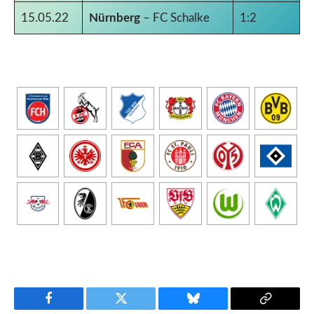
15.05.22
Nürnberg
– FC Schalke
1:2
Facebook
Twitter
Bluesky
Copy