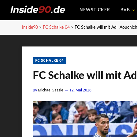
NEWSTICKER
BVB
Inside90
>
FC Schalke 04
>
FC Schalke will mit Adil Aouchic
FC SCHALKE 04
FC Schalke will mit A
By
Michael Sassie
12. Mai 2026