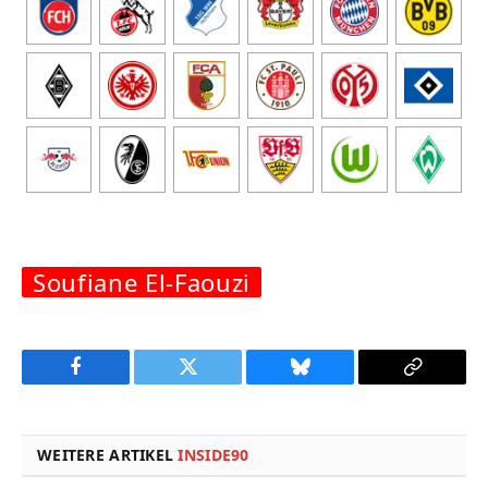
Soufiane El-Faouzi
Facebook
Twitter
Bluesky
Copy
Link
WEITERE ARTIKEL
INSIDE90