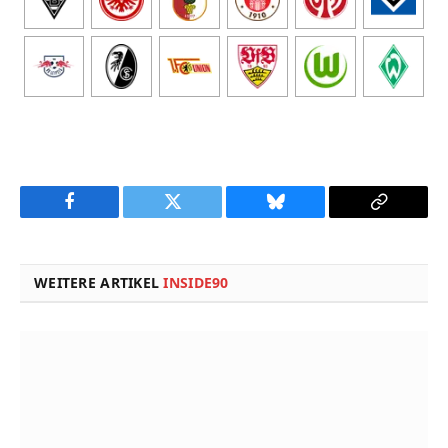
Facebook
Twitter
Bluesky
Copy
Link
WEITERE ARTIKEL
INSIDE90