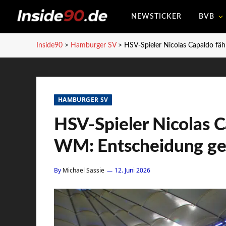
NEWSTICKER
BVB
Inside90
>
Hamburger SV
>
HSV-Spieler Nicolas Capaldo fäh
HAMBURGER SV
HSV-Spieler Nicolas C
WM: Entscheidung ge
By
Michael Sassie
12. Juni 2026