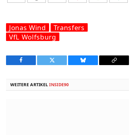
Jonas Wind
Transfers
VfL Wolfsburg
Facebook
Twitter
Bluesky
Copy
Link
WEITERE ARTIKEL
INSIDE90