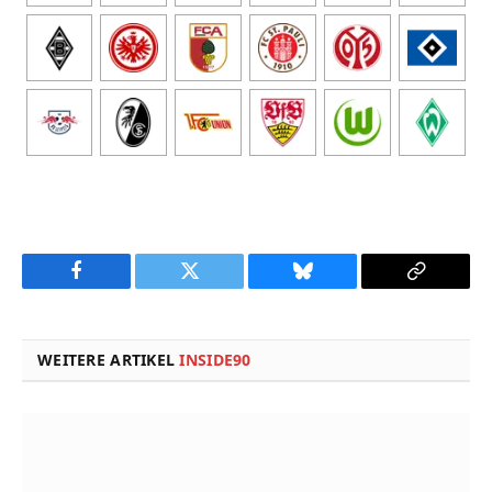
Facebook
Twitter
Bluesky
Copy
Link
WEITERE ARTIKEL
INSIDE90