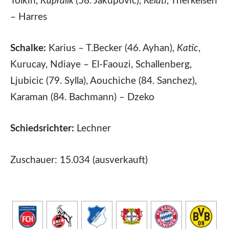
Tolkin,
Kapralik
(58. Jakupovic),
Kelati
, Therkelsen
– Harres
Schalke:
Karius – T.Becker (46. Ayhan),
Katic
,
Kurucay, Ndiaye – El-Faouzi, Schallenberg,
Ljubicic (79. Sylla), Aouchiche (84. Sanchez),
Karaman (84. Bachmann) – Dzeko
Schiedsrichter:
Lechner
Zuschauer: 15.034 (ausverkauft)