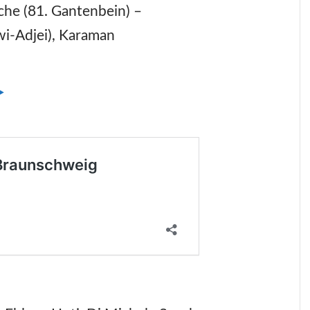
iche (81. Gantenbein) –
twi-Adjei), Karaman
►