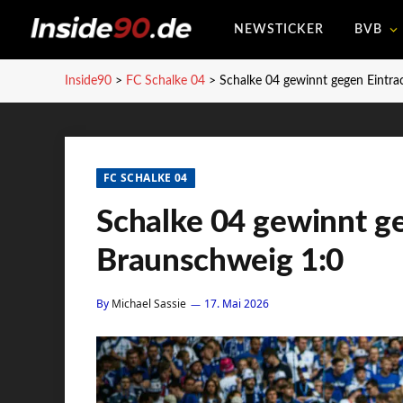
NEWSTICKER
BVB
Inside90
>
FC Schalke 04
>
Schalke 04 gewinnt gegen Eintra
FC SCHALKE 04
Schalke 04 gewinnt g
Braunschweig 1:0
By
Michael Sassie
17. Mai 2026