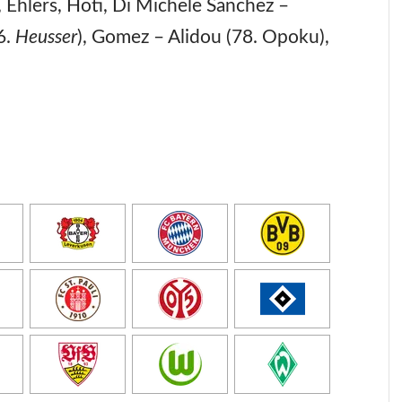
Ehlers, Hoti, Di Michele Sanchez –
6.
Heusser
), Gomez – Alidou (78. Opoku),