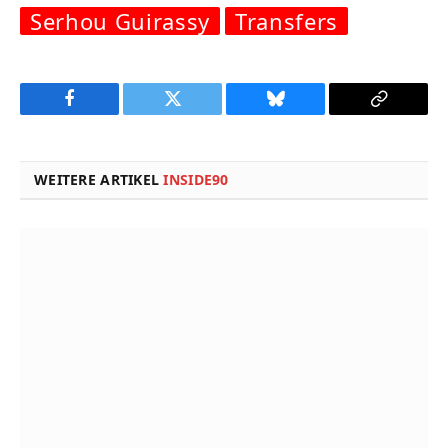
Serhou Guirassy
Transfers
Facebook
Twitter
Bluesky
Copy
Link
WEITERE ARTIKEL
INSIDE90