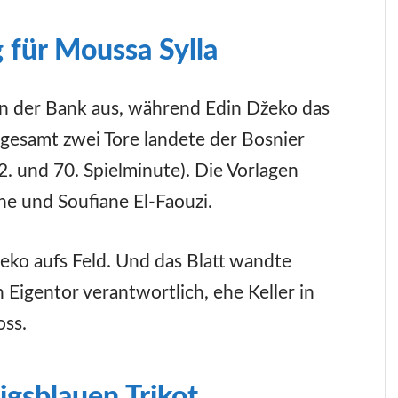
g für Moussa Sylla
on der Bank aus, während Edin Džeko das
nsgesamt zwei Tore landete der Bosnier
2. und 70. Spielminute). Die Vorlagen
e und Soufiane El-Faouzi.
žeko aufs Feld. Und das Blatt wandte
 Eigentor verantwortlich, ehe Keller in
oss.
igsblauen Trikot