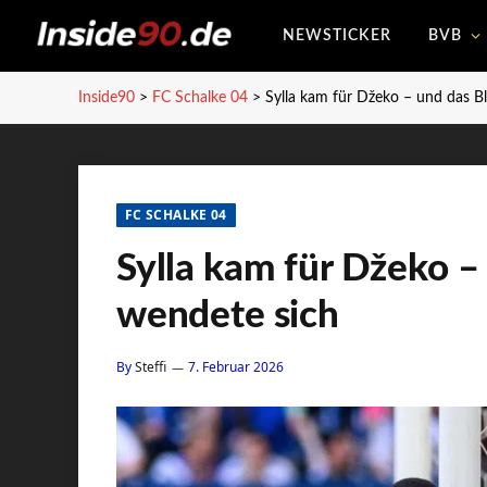
NEWSTICKER
BVB
Inside90
>
FC Schalke 04
>
Sylla kam für Džeko – und das Bl
FC SCHALKE 04
Sylla kam für Džeko – 
wendete sich
By
Steffi
7. Februar 2026