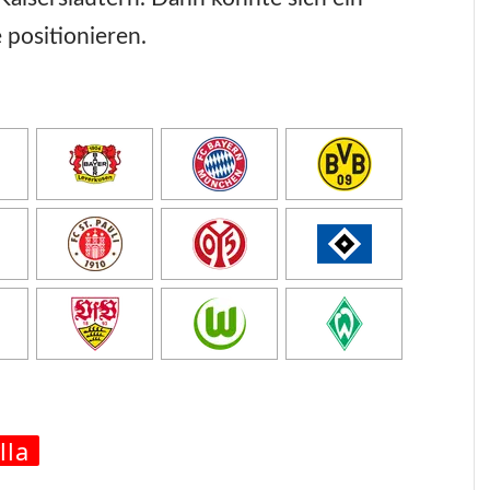
 positionieren.
lla