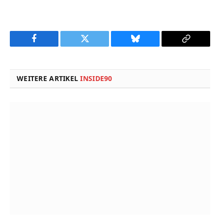
Facebook
Twitter
Bluesky
Copy
Link
WEITERE ARTIKEL
INSIDE90