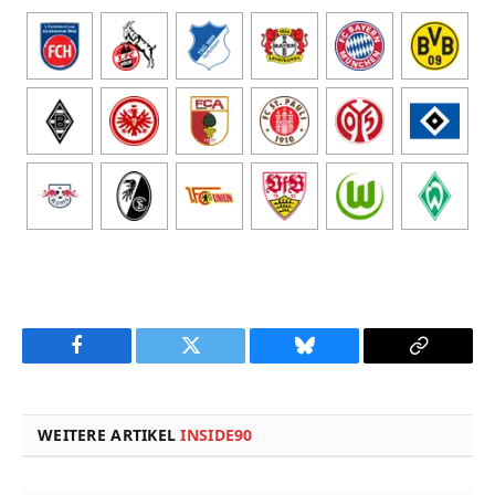
Facebook
Twitter
Bluesky
Copy
Link
WEITERE ARTIKEL
INSIDE90