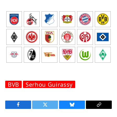
BVB
Serhou Guirassy
Facebook
Twitter
Bluesky
Copy
Link