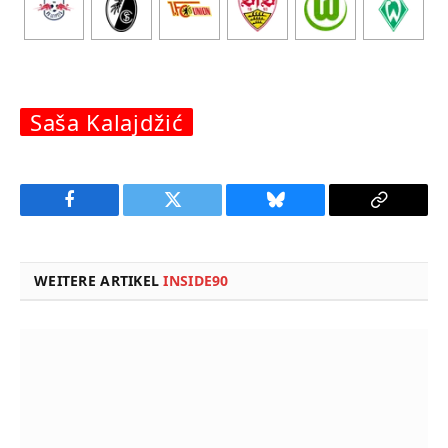
Saša Kalajdžić
Facebook
Twitter
Bluesky
Copy
Link
WEITERE ARTIKEL
INSIDE90