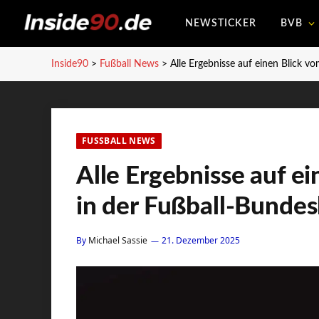
NEWSTICKER
BVB
Inside90
>
Fußball News
>
Alle Ergebnisse auf einen Blick vo
FUSSBALL NEWS
Alle Ergebnisse auf ei
in der Fußball-Bundes
By
Michael Sassie
21. Dezember 2025