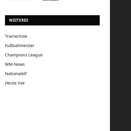
WEITERES
Trainerliste
Fußballmeister
Champions League
WM-News
Nationalelf
Heute live