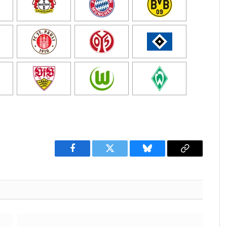
Facebook
Twitter
Bluesky
Copy
Link