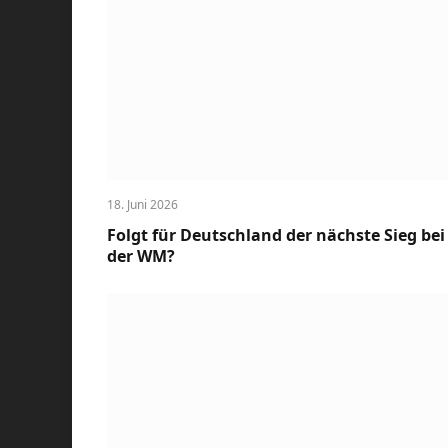
18. Juni 2026
Folgt für Deutschland der nächste Sieg bei
der WM?