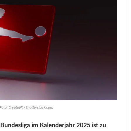
Foto: CryptoFX / Shutterstock.com
l-Bundesliga im Kalenderjahr 2025 ist zu