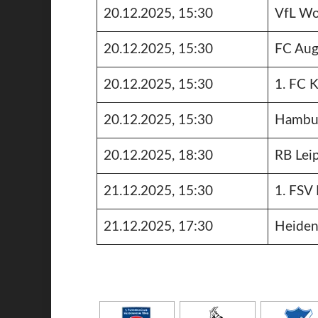
20.12.2025, 15:30
VfL Wo
20.12.2025, 15:30
FC Aug
20.12.2025, 15:30
1. FC 
20.12.2025, 15:30
Hambu
20.12.2025, 18:30
RB Lei
21.12.2025, 15:30
1. FSV
21.12.2025, 17:30
Heide