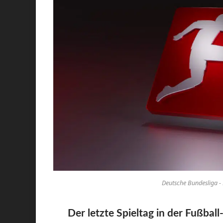
Deutsche Bundesliga - 
Der letzte Spieltag in der Fußbal