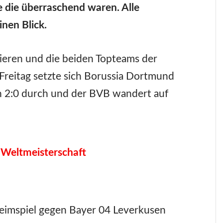
e die überraschend waren. Alle
inen Blick.
lieren und die beiden Topteams der
Freitag setzte sich Borussia Dortmund
 2:0 durch und der BVB wandert auf
 Weltmeisterschaft
Heimspiel gegen Bayer 04 Leverkusen