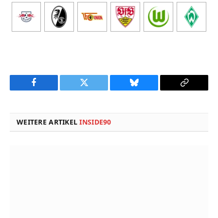
Facebook
Twitter
Bluesky
Copy
Link
WEITERE ARTIKEL
INSIDE90