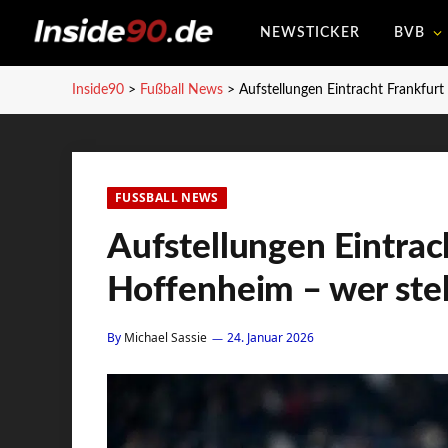
NEWSTICKER
BVB
Inside90
>
Fußball News
>
Aufstellungen Eintracht Frankfurt
FUSSBALL NEWS
Aufstellungen Eintrac
Hoffenheim – wer steht
By
Michael Sassie
24. Januar 2026