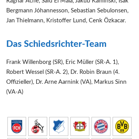
Ragnar Ache, Saïd El Mala, Jakub Kamiński, Ísak
Bergmann Jóhannesson, Sebastian Sebulonsen,
Jan Thielmann, Kristoffer Lund, Cenk Özkacar.
Das Schiedsrichter-Team
Frank Willenborg (SR), Eric Müller (SR-A. 1),
Robert Wessel (SR-A. 2), Dr. Robin Braun (4.
Offizieller), Dr. Arne Aarnink (VA), Markus Sinn
(VA-A)