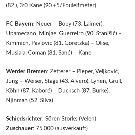
(82.), 3:0 Kane (90.+5/Foulelfmeter)
FC Bayern:
Neuer – Boey (73. Laimer),
Upamecano, Minjae, Guerreiro (90. Stanišić) –
Kimmich, Pavlović (81. Goretzka) – Olise,
Musiala, Coman (81. Sané) – Kane
Werder Bremen
: Zetterer – Pieper, Veljković,
Jung – Weiser, Stage (43. Alvero), Lynen, Grüll,
Köhn (87. Kaboré) – Ducksch (87. Burke),
Njinmah (52. Silva)
Schiedsrichter
: Sören Storks (Velen)
Zuschauer
: 75.000 (ausverkauft)