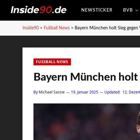
NEWSTICKER
BVB
Inside90
>
Fußball News
>
Bayern München holt Sieg gegen 
FUSSBALL NEWS
Bayern München holt 
By
Michael Sassie
19. Januar 2025
Updated:
12. Deze