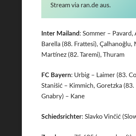
Stream via ran.de aus.
Inter Mailand
: Sommer – Pavard, A
Barella (88. Frattesi), Çalhanoğlu
Martínez (82. Taremi), Thuram
FC Bayern
: Urbig – Laimer (83. C
Stanišić – Kimmich, Goretzka (83. 
Gnabry) – Kane
Schiedsrichter
: Slavko Vinčić (Sl