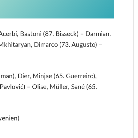
cerbi, Bastoni (87. Bisseck) – Darmian,
, Mkhitaryan, Dimarco (73. Augusto) –
oman), Dier, Minjae (65. Guerreiro),
Pavlović) – Olise, Müller, Sané (65.
owenien)