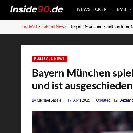
NEWSTICKER
BVB
Inside90
>
Fußball News
>
Bayern München spielt bei Inter 
FUSSBALL NEWS
Bayern München spielt
und ist ausgeschieden
By
Michael Sassie
17. April 2025
Updated:
12. Dezemb