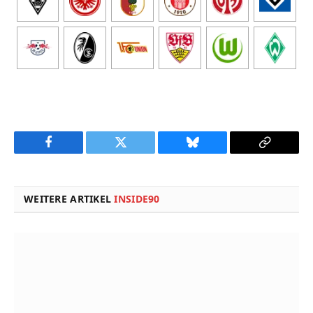
Facebook
Twitter
Bluesky
Copy
Link
WEITERE ARTIKEL
INSIDE90