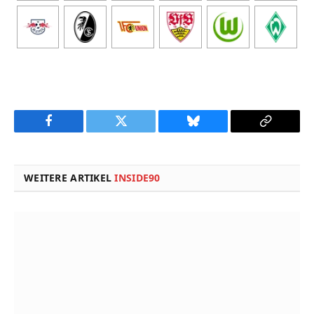
Facebook
Twitter
Bluesky
Copy
Link
WEITERE ARTIKEL
INSIDE90