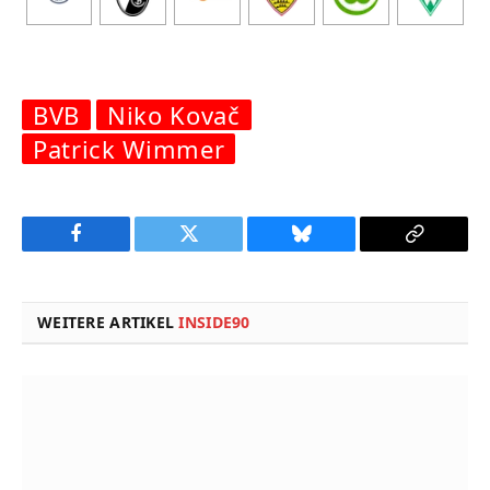
BVB
Niko Kovač
Patrick Wimmer
Facebook
Twitter
Bluesky
Copy
Link
WEITERE ARTIKEL
INSIDE90