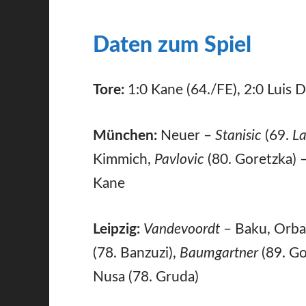
Daten zum Spiel
Tore:
1:0 Kane (64./FE), 2:0 Luis D
München:
Neuer –
Stanisic
(69.
L
Kimmich,
Pavlovic
(80. Goretzka) –
Kane
Leipzig:
Vandevoordt
– Baku, Orb
(78. Banzuzi),
Baumgartner
(89. G
Nusa (78. Gruda)