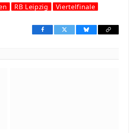
en
RB Leipzig
Viertelfinale
Facebook
Twitter
Bluesky
Copy
Link