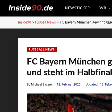
NEWSTICKER
BVB
Inside90
>
Fußball News
>
FC Bayern München gewinnt gegen
FUSSBALL NEWS
FC Bayern München g
und steht im Halbfina
By
Michael Sassie
12. Februar 2026
Updated:
12. Febr