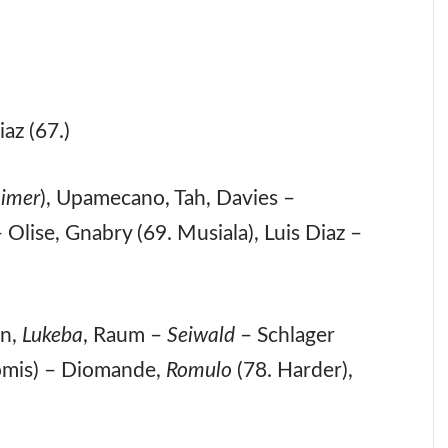
iaz (67.)
aimer
), Upamecano, Tah, Davies –
 Olise, Gnabry (69. Musiala), Luis Diaz –
an,
Lukeba
, Raum –
Seiwald
– Schlager
omis) – Diomande,
Romulo
(78. Harder),