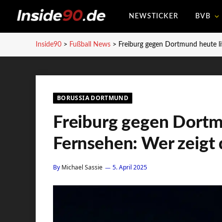
NEWSTICKER
BVB
Inside90
>
Fußball News
>
Freiburg gegen Dortmund heute li
BORUSSIA DORTMUND
Freiburg gegen Dortm
Fernsehen: Wer zeigt 
By
Michael Sassie
5. April 2025