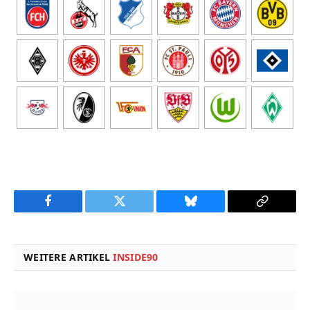
Facebook
Twitter
Bluesky
Copy
Link
WEITERE ARTIKEL
INSIDE90