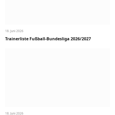
18. Juni 2026
Trainerliste Fußball-Bundesliga 2026/2027
18. Juni 2026