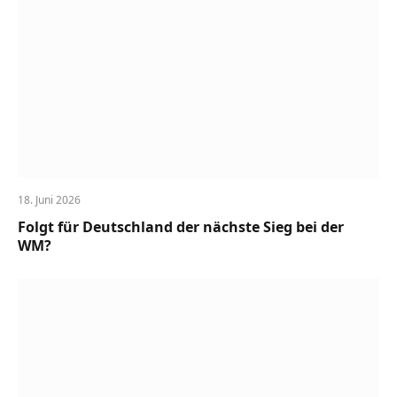
18. Juni 2026
Folgt für Deutschland der nächste Sieg bei der
WM?