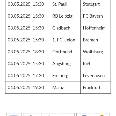
03.05.2025, 15:30
St. Pauli
Stuttgart
03.05.2025, 15:30
RB Leipzig
FC Bayern
03.05.2025, 15:30
Gladbach
Hoffenheim
03.05.2025, 15:30
1. FC Union
Bremen
03.05.2025, 18:30
Dortmund
Wolfsburg
04.05.2025, 15:30
Augsburg
Kiel
04.05.2025, 17:30
Freiburg
Leverkusen
04.05.2025, 19:30
Mainz
Frankfurt