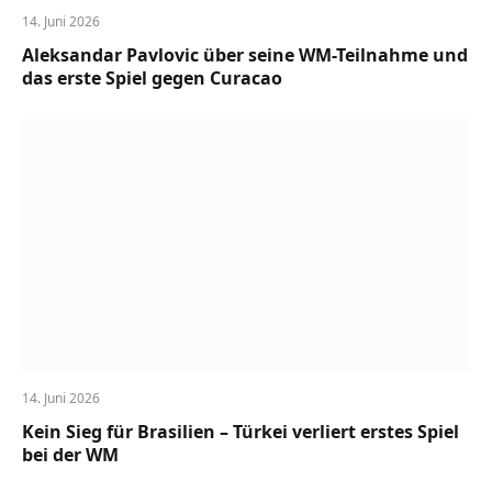
14. Juni 2026
Aleksandar Pavlovic über seine WM-Teilnahme und
das erste Spiel gegen Curacao
14. Juni 2026
Kein Sieg für Brasilien – Türkei verliert erstes Spiel
bei der WM