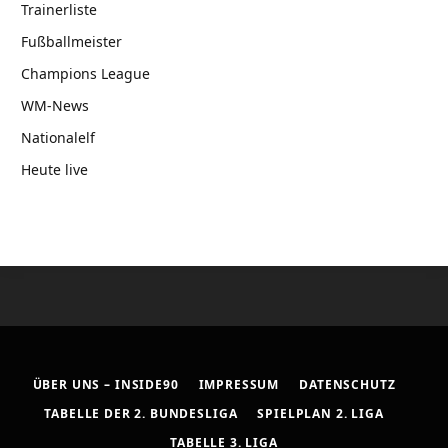
Trainerliste
Fußballmeister
Champions League
WM-News
Nationalelf
Heute live
ÜBER UNS – INSIDE90
IMPRESSUM
DATENSCHUTZ
TABELLE DER 2. BUNDESLIGA
SPIELPLAN 2. LIGA
TABELLE 3. LIGA