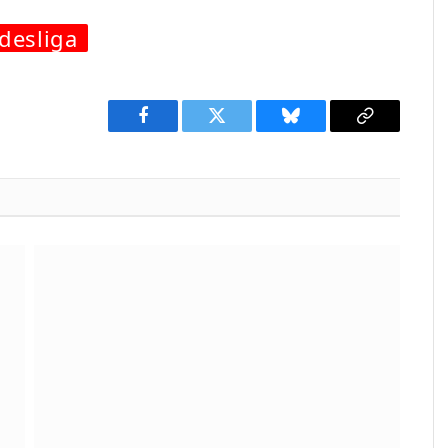
desliga
Facebook
Twitter
Bluesky
Copy
Link