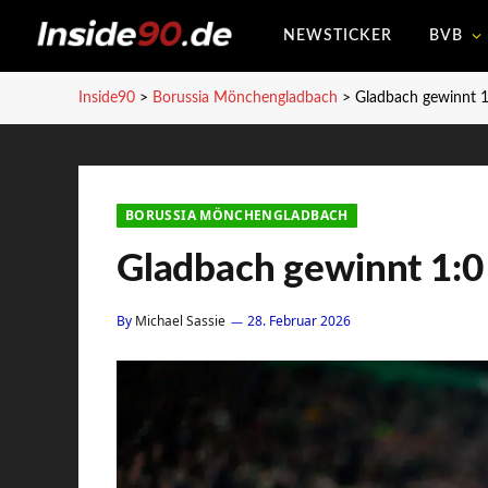
NEWSTICKER
BVB
Inside90
>
Borussia Mönchengladbach
>
Gladbach gewinnt 1
BORUSSIA MÖNCHENGLADBACH
Gladbach gewinnt 1:0
By
Michael Sassie
28. Februar 2026