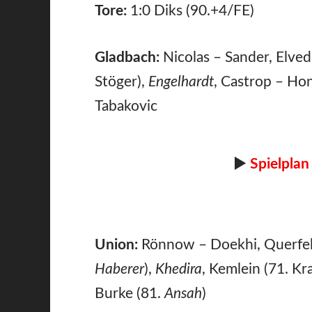
Tore:
1:0 Diks (90.+4/FE)
Gladbach:
Nicolas – Sander, Elved
Stöger),
Engelhardt
, Castrop – Hon
Tabakovic
►
Spielplan
Union:
Rönnow – Doekhi, Querfel
Haberer
),
Khedira
, Kemlein (71. Kr
Burke (81.
Ansah
)