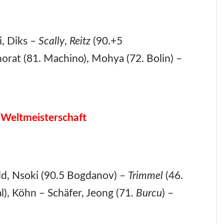
i, Diks –
Scally
,
Reitz
(90.+5
orat (81. Machino), Mohya (72. Bolin) –
 Weltmeisterschaft
d, Nsoki (90.5 Bogdanov) –
Trimmel
(46.
al), Köhn – Schäfer, Jeong (71.
Burcu
) –