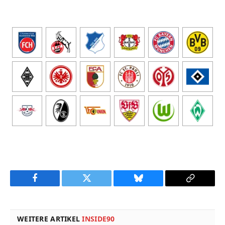
Facebook
Twitter
Bluesky
Copy
Link
WEITERE ARTIKEL
INSIDE90