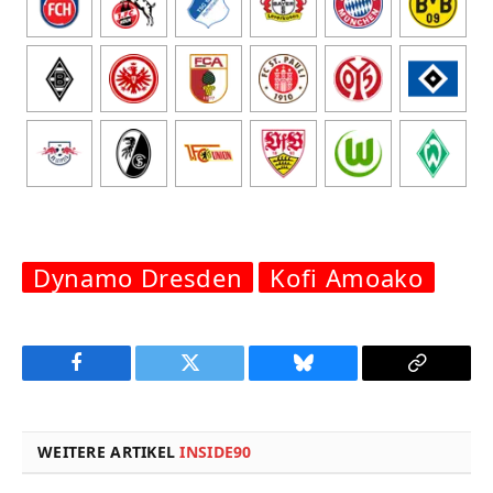
Dynamo Dresden
Kofi Amoako
Facebook
Twitter
Bluesky
Copy
Link
WEITERE ARTIKEL
INSIDE90