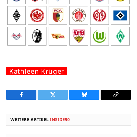
Kathleen Krüger
Facebook
Twitter
Bluesky
Copy
Link
WEITERE ARTIKEL
INSIDE90