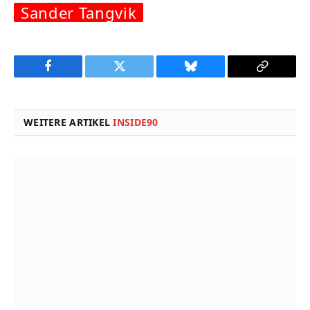
Sander Tangvik
Facebook
Twitter
Bluesky
Copy
Link
WEITERE ARTIKEL
INSIDE90