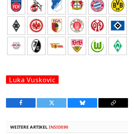
Luka Vuskovic
Facebook
Twitter
Bluesky
Copy
Link
WEITERE ARTIKEL
INSIDE90