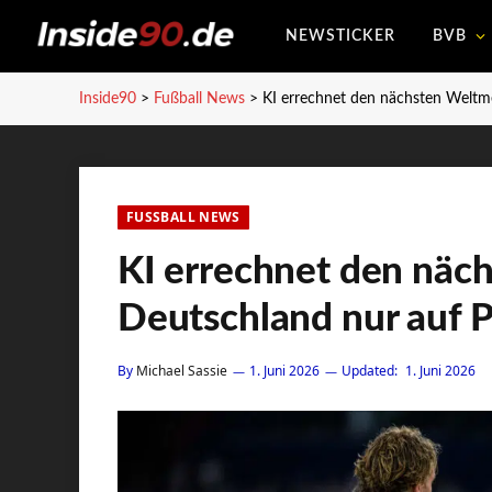
NEWSTICKER
BVB
Inside90
>
Fußball News
>
KI errechnet den nächsten Weltme
FUSSBALL NEWS
KI errechnet den näc
Deutschland nur auf P
By
Michael Sassie
1. Juni 2026
Updated:
1. Juni 2026