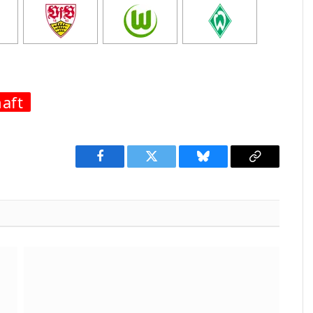
aft
Facebook
Twitter
Bluesky
Copy
Link