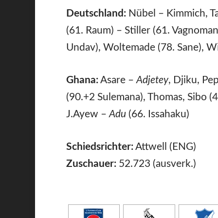
Deutschland:
Nübel – Kimmich, Ta
(61. Raum) – Stiller (61. Vagnoman
Undav), Woltemade (78. Sane), Wir
Ghana:
Asare –
Adjetey
, Djiku, P
(90.+2 Sulemana), Thomas, Sibo (
J.Ayew –
Adu
(66. Issahaku)
Schiedsrichter:
Attwell (ENG)
Zuschauer:
52.723 (ausverk.)