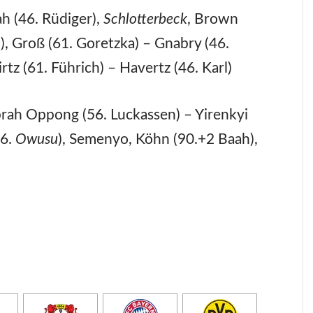
h (46. Rüdiger),
Schlotterbeck
, Brown
), Groß (61. Goretzka) – Gnabry (46.
tz (61. Führich) – Havertz (46. Karl)
eprah Oppong (56. Luckassen) – Yirenkyi
46.
Owusu
), Semenyo, Köhn (90.+2 Baah),