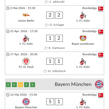
S. Jablonski
2 Mai 2026
-
15:30
Bundesliga
2
2
Union Berlin
1. FC Köln
D. Schlager
25 Apr. 2026
-
15:30
Bundesliga
1
2
1. FC Köln
Bayer Leverkusen
R. Hartmann
17 Apr. 2026
-
20:30
Bundesliga
1
1
FC St. Pauli
1. FC Köln
M. Jollenbeck
Bayern München
S
S
U
S
S
16 Mai 2026
-
15:30
Bundesliga
5
1
Bayern München
1. FC Köln