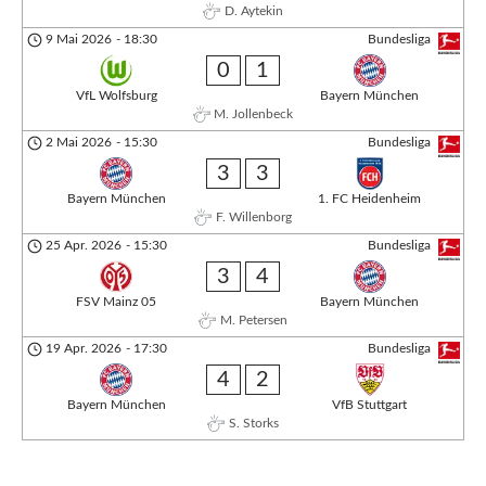
D. Aytekin
9 Mai 2026
-
18:30
Bundesliga
0
1
VfL Wolfsburg
Bayern München
M. Jollenbeck
2 Mai 2026
-
15:30
Bundesliga
3
3
Bayern München
1. FC Heidenheim
F. Willenborg
25 Apr. 2026
-
15:30
Bundesliga
3
4
FSV Mainz 05
Bayern München
M. Petersen
19 Apr. 2026
-
17:30
Bundesliga
4
2
Bayern München
VfB Stuttgart
S. Storks