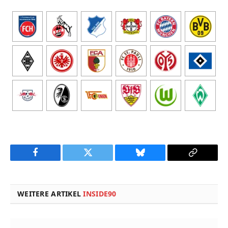
Facebook
Twitter
Bluesky
Copy
Link
WEITERE ARTIKEL
INSIDE90