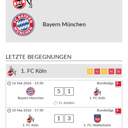
Bayern München
LETZTE BEGEGNUNGEN
1. FC Köln
U
N
U
N
N
16 Mai 2026
-
15:30
Bundesliga
5
1
Bayern München
1. FC Köln
D. Aytekin
10 Mai 2026
-
17:30
Bundesliga
1
3
1. FC Köln
1. FC Heidenheim