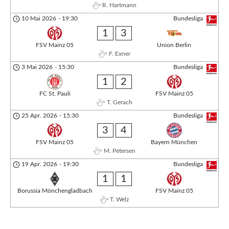
R. Hartmann
10 Mai 2026
-
19:30
Bundesliga
1
3
FSV Mainz 05
Union Berlin
F. Exner
3 Mai 2026
-
15:30
Bundesliga
1
2
FC St. Pauli
FSV Mainz 05
T. Gerach
25 Apr. 2026
-
15:30
Bundesliga
3
4
FSV Mainz 05
Bayern München
M. Petersen
19 Apr. 2026
-
19:30
Bundesliga
1
1
Borussia Mönchengladbach
FSV Mainz 05
T. Welz