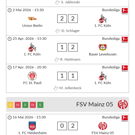
S. Jablonski
2 Mai 2026
-
15:30
Bundesliga
2
2
Union Berlin
1. FC Köln
D. Schlager
25 Apr. 2026
-
15:30
Bundesliga
1
2
1. FC Köln
Bayer Leverkusen
R. Hartmann
17 Apr. 2026
-
20:30
Bundesliga
1
1
FC St. Pauli
1. FC Köln
M. Jollenbeck
FSV Mainz 05
U
N
S
N
S
16 Mai 2026
-
15:30
Bundesliga
0
2
1. FC Heidenheim
FSV Mainz 05