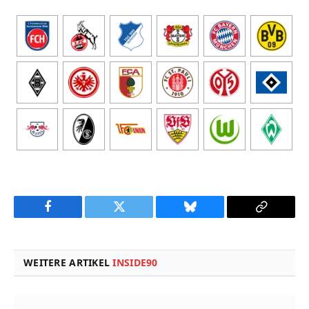
Facebook
Twitter
Bluesky
Copy
Link
WEITERE ARTIKEL
INSIDE90