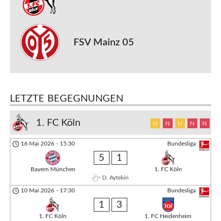
FSV Mainz 05
LETZTE BEGEGNUNGEN
1. FC Köln
U
N
U
N
N
16 Mai 2026
-
15:30
Bundesliga
5
1
Bayern München
1. FC Köln
D. Aytekin
10 Mai 2026
-
17:30
Bundesliga
1
3
1. FC Köln
1. FC Heidenheim