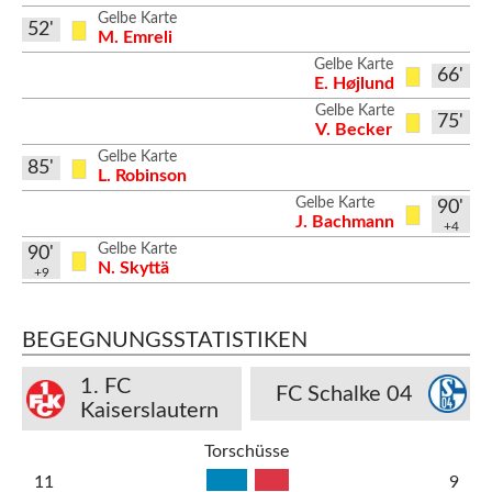
Gelbe Karte
52'
M. Emreli
Gelbe Karte
66'
E. Højlund
Gelbe Karte
75'
V. Becker
Gelbe Karte
85'
L. Robinson
Gelbe Karte
90'
J. Bachmann
+4
Gelbe Karte
90'
N. Skyttä
+9
BEGEGNUNGSSTATISTIKEN
1. FC
FC Schalke 04
Kaiserslautern
Torschüsse
11
9