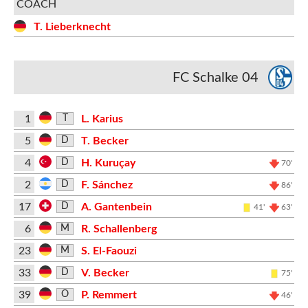
COACH
T. Lieberknecht
FC Schalke 04
1
L. Karius
T
5
T. Becker
D
4
H. Kuruçay
D
70'
2
F. Sánchez
D
86'
17
A. Gantenbein
D
41'
63'
6
R. Schallenberg
M
23
S. El-Faouzi
M
33
V. Becker
D
75'
39
P. Remmert
O
46'