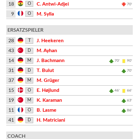
18
C. Antwi-Adjei
O
70'
9
M. Sylla
O
ERSATZSPIELER
28
J. Heekeren
T
43
M. Ayhan
D
14
J. Bachmann
M
70'
90'
31
T. Bulut
D
70'
37
M. Grüger
M
15
E. Højlund
O
46'
66'
19
K. Karaman
M
63'
11
B. Lasme
O
86'
41
H. Matriciani
D
COACH