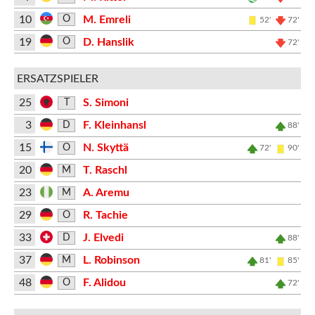
10
M. Emreli
O
52'
72'
19
D. Hanslik
O
72'
ERSATZSPIELER
25
S. Simoni
T
3
F. Kleinhansl
D
88'
15
N. Skyttä
O
72'
90'
20
T. Raschl
M
23
A. Aremu
M
29
R. Tachie
O
33
J. Elvedi
D
88'
37
L. Robinson
M
81'
85'
48
F. Alidou
O
72'