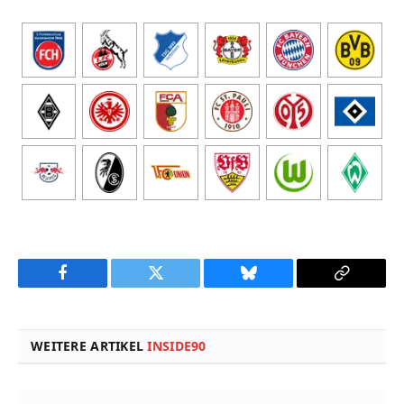
Facebook
Twitter
Bluesky
Copy
Link
WEITERE ARTIKEL
INSIDE90