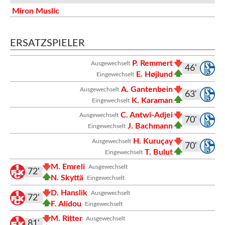
Miron Muslic
ERSATZSPIELER
P. Remmert
Ausgewechselt
46'
E. Højlund
Eingewechselt
A. Gantenbein
Ausgewechselt
63'
K. Karaman
Eingewechselt
C. Antwi-Adjei
Ausgewechselt
70'
J. Bachmann
Eingewechselt
H. Kuruçay
Ausgewechselt
70'
T. Bulut
Eingewechselt
M. Emreli
Ausgewechselt
72'
N. Skyttä
Eingewechselt
D. Hanslik
Ausgewechselt
72'
F. Alidou
Eingewechselt
M. Ritter
Ausgewechselt
81'