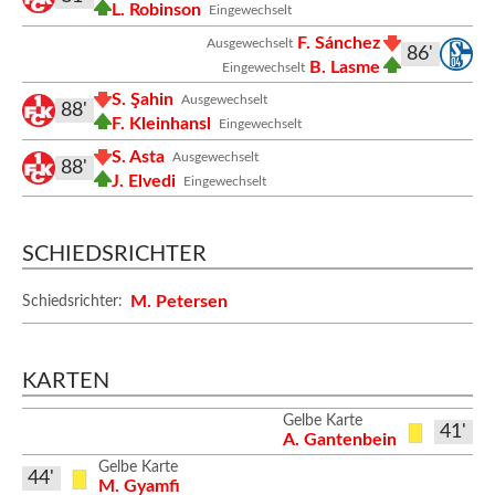
L. Robinson
Eingewechselt
F. Sánchez
Ausgewechselt
86'
B. Lasme
Eingewechselt
S. Şahin
Ausgewechselt
88'
F. Kleinhansl
Eingewechselt
S. Asta
Ausgewechselt
88'
J. Elvedi
Eingewechselt
SCHIEDSRICHTER
M. Petersen
Schiedsrichter:
KARTEN
Gelbe Karte
41'
A. Gantenbein
Gelbe Karte
44'
M. Gyamfi