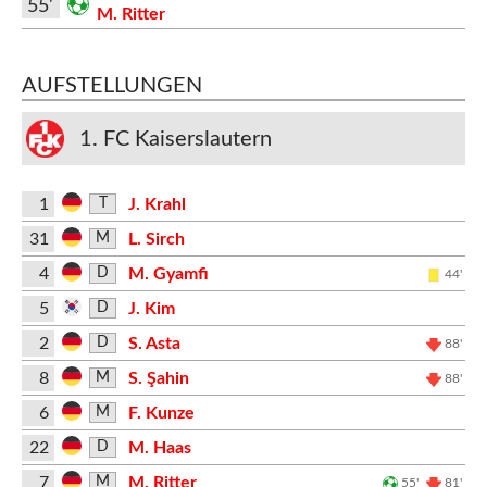
55'
M. Ritter
AUFSTELLUNGEN
1. FC Kaiserslautern
1
J. Krahl
T
31
L. Sirch
M
4
M. Gyamfi
D
44'
5
J. Kim
D
2
S. Asta
D
88'
8
S. Şahin
M
88'
6
F. Kunze
M
22
M. Haas
D
7
M. Ritter
M
55'
81'