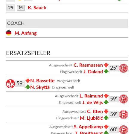
29
K. Sauck
M
COACH
M. Anfang
ERSATZSPIELER
C. Rasmussen
Ausgewechselt
25'
J. Daland
Eingewechselt
N. Bassette
Ausgewechselt
59'
N. Skyttä
Eingewechselt
L. Raimund
Ausgewechselt
59'
J. de Wijs
Eingewechselt
C. Itten
Ausgewechselt
59'
M. Ljubičić
Eingewechselt
S. Appelkamp
Ausgewechselt
60'
T. Breithaupt
Eingewechselt