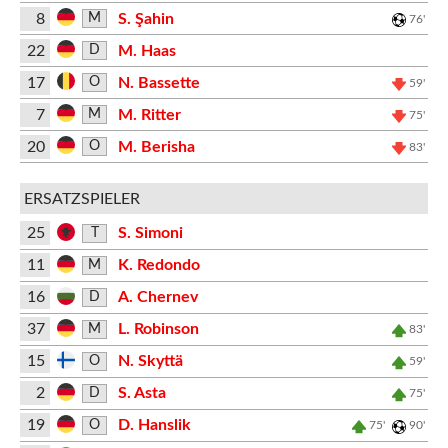
8
S. Şahin
M
76'
22
M. Haas
D
17
N. Bassette
O
59'
7
M. Ritter
M
75'
20
M. Berisha
O
83'
ERSATZSPIELER
25
S. Simoni
T
11
K. Redondo
M
16
A. Chernev
D
37
L. Robinson
M
83'
15
N. Skyttä
O
59'
2
S. Asta
D
75'
19
D. Hanslik
O
75'
90'