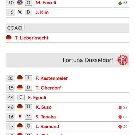
10
M. Emreli
O
83'
5
J. Kim
D
COACH
T. Lieberknecht
Fortuna Düsseldorf
33
F. Kastenmeier
T
15
T. Oberdorf
D
44
E. Egouli
D
46
K. Suso
D
22'
16
S. Tanaka
M
83'
7
L. Raimund
O
59'