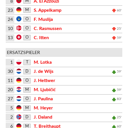
8
A. El Azzouzi
M
23
S. Appelkamp
M
60'
24
F. Muslija
O
10
C. Rasmussen
O
25'
13
C. Itten
O
59'
ERSATZSPIELER
1
M. Lotka
T
30
J. de Wijs
D
59'
11
J. Hettwer
O
20
M. Ljubičić
M
59'
27
J. Paulina
O
83'
5
M. Heyer
M
2
J. Daland
D
25'
6
T. Breithaupt
M
60'