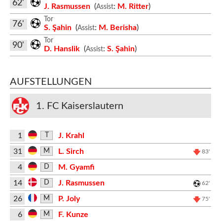
62'
J. Rasmussen
(
:
M. Ritter
)
Assist
Tor
76'
S. Şahin
(
:
M. Berisha
)
Assist
Tor
90'
D. Hanslik
(
:
S. Şahin
)
Assist
AUFSTELLUNGEN
1. FC Kaiserslautern
1
J. Krahl
T
31
L. Sirch
M
83'
4
M. Gyamfi
D
14
J. Rasmussen
D
62'
26
P. Joly
M
75'
6
F. Kunze
M