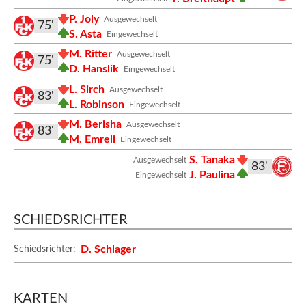
P. Joly
Ausgewechselt
75'
S. Asta
Eingewechselt
M. Ritter
Ausgewechselt
75'
D. Hanslik
Eingewechselt
L. Sirch
Ausgewechselt
83'
L. Robinson
Eingewechselt
M. Berisha
Ausgewechselt
83'
M. Emreli
Eingewechselt
S. Tanaka
Ausgewechselt
83'
J. Paulina
Eingewechselt
SCHIEDSRICHTER
D. Schlager
Schiedsrichter:
KARTEN