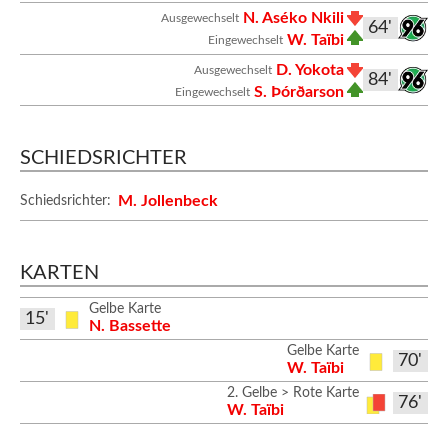
N. Aséko Nkili
Ausgewechselt
64'
W. Taïbi
Eingewechselt
D. Yokota
Ausgewechselt
84'
S. Þórðarson
Eingewechselt
SCHIEDSRICHTER
M. Jollenbeck
Schiedsrichter:
KARTEN
Gelbe Karte
15'
N. Bassette
Gelbe Karte
70'
W. Taïbi
2. Gelbe > Rote Karte
76'
W. Taïbi