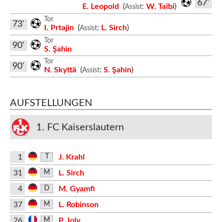
67'
E. Leopold
(
W. Taïbi
)
Assist:
Tor
73'
I. Prtajin
(
:
L. Sirch
)
Assist
Tor
90'
S. Şahin
Tor
90'
N. Skyttä
(
:
S. Şahin
)
Assist
AUFSTELLUNGEN
1. FC Kaiserslautern
1
J. Krahl
T
31
L. Sirch
M
4
M. Gyamfi
D
37
L. Robinson
M
26
P. Joly
M