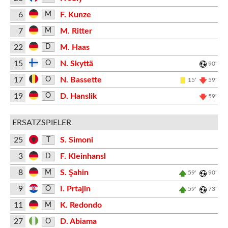
6
F. Kunze
M
7
M. Ritter
M
22
M. Haas
D
15
N. Skyttä
O
90'
17
N. Bassette
O
15'
59'
19
D. Hanslik
O
59'
ERSATZSPIELER
25
S. Simoni
T
3
F. Kleinhansl
D
8
S. Şahin
M
59'
90'
9
I. Prtajin
O
59'
73'
11
K. Redondo
M
27
D. Abiama
O