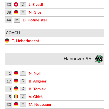
33
J. Elvedi
D
38
N. Gibs
M
44
D. Hofmeister
M
COACH
T. Lieberknecht
Hannover 96
1
N. Noll
T
17
B. Allgeier
D
3
B. Tomiak
D
5
V. Ghiță
D
33
M. Neubauer
M