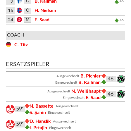
9
B. Källman
O
46'
16
H. Nielsen
O
24
E. Saad
M
46'
COACH
C. Titz
ERSATZSPIELER
B. Pichler
Ausgewechselt
46'
B. Källman
Eingewechselt
N. Weißhaupt
Ausgewechselt
46'
E. Saad
Eingewechselt
N. Bassette
Ausgewechselt
59'
S. Şahin
Eingewechselt
D. Hanslik
Ausgewechselt
59'
I. Prtajin
Eingewechselt