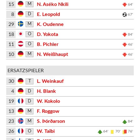
15
N. Aséko Nkili
M
64'
8
E. Leopold
D
67'
29
K. Oudenne
M
18
D. Yokota
O
84'
11
B. Pichler
O
46'
10
N. Weißhaupt
M
46'
ERSATZSPIELER
30
L. Weinkauf
T
4
H. Blank
D
19
W. Kokolo
D
13
F. Roggow
M
23
S. Þórðarson
M
84'
26
W. Taïbi
O
64'
70'
76'